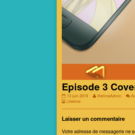
Episode 3 Cove
Episode
Read
13 juin 2019
lifetimeAdmin
A
Webcomic
3
more
Lifetime
Collections
Cover
posts
published
by
on
the
Laisser un commentaire
author
of
Votre adresse de messagerie ne s
Episode