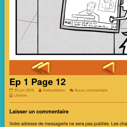
Ep 1 Page 12
Ep
Read
sur
30 juin 2016
lifetimeAdmin
Aucun commentaire
Webcomic
1
more
Ep
Lifetime
Collections
Page
posts
1
12
by
Page
published
the
12
Laisser un commentaire
on
author
of
Votre adresse de messagerie ne sera pas publiée.
Les cha
Ep