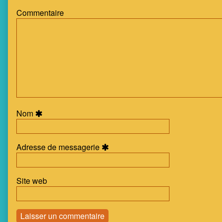
1
Commentaire
Page
12,
Nom
Adresse de messagerie
Site web